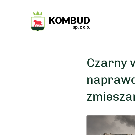
Czarny 
naprawd
zmiesza