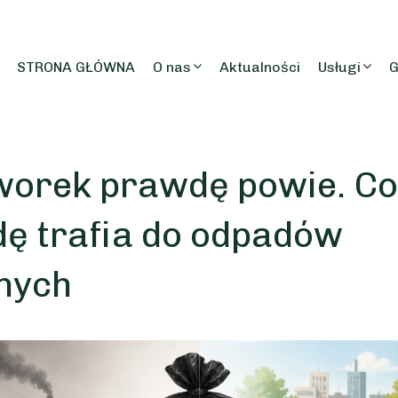
STRONA GŁÓWNA
O nas
Aktualności
Usługi
G
worek prawdę powie. Co
ę trafia do odpadów
nych